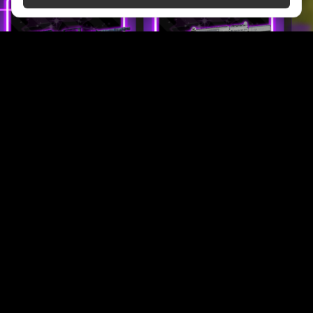
ПКМ - ALPHA
AK-OPG
4000 RUB
4000 RUB