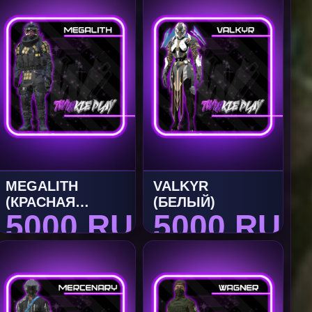
MEGALITH
VALKYR
(КРАСНАЯ
(БЕЛЫЙ)
5000 RUB
5000 RUB
МАСКА)