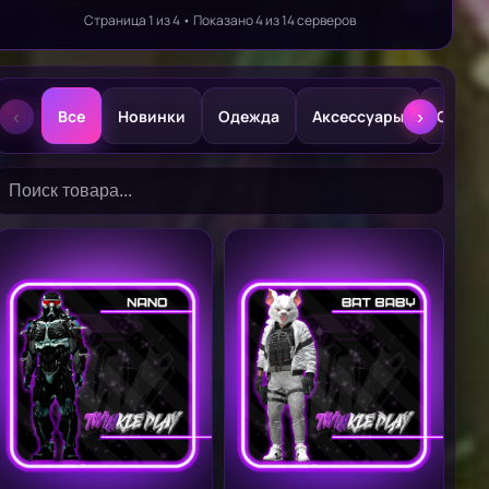
Страница 1 из 4 • Показано 4 из 14 серверов
Все
Новинки
Одежда
Аксессуары
Оружи
‹
›
Все серверы
TWINKLE Play PVE #1
TWINKLE Play PVE #2
TWINKLE Play PVE #3
TWINKLE Play PVE #4
TWINKLE Play PVE #5
TWINKLE Play PVE #6
TWINKLE Play PVE #7
TWINKLE Play PVE #8
TWINKLE Play PVE #9
TWINKLE Play PVE #1 Livonia