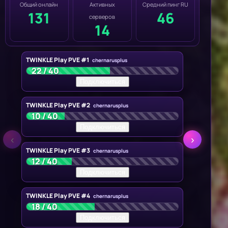
Общий онлайн
Активных
Средний пинг RU
131
46
серверов
14
TWINKLE Play PVE #1
chernarusplus
22 / 40
Подключиться
TWINKLE Play PVE #2
chernarusplus
10 / 40
Подключиться
‹
›
TWINKLE Play PVE #3
chernarusplus
12 / 40
Подключиться
TWINKLE Play PVE #4
chernarusplus
18 / 40
Подключиться